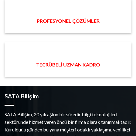
PROFESYONEL ÇÖZÜMLER
TECRÜBELİ UZMAN KADRO
SATA Bilişim
SATA Bilişim, 20 yılı aşkın bir süredir bilgi teknolojileri
sektöründe hizmet veren öncü bir firma olarak tanınmaktadır.
Kurulduğu günden bu yana müşteri odaklı yaklaşımı, yenilikçi