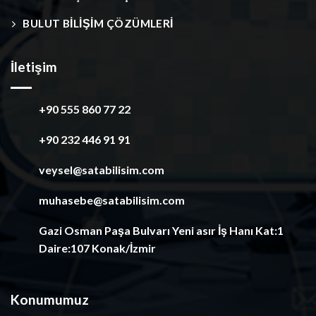
BULUT BİLİŞİM ÇÖZÜMLERİ
İletişim
+90 555 860 77 22
+90 232 446 91 91
veysel@satabilisim.com
muhasebe@satabilisim.com
Gazi Osman Paşa Bulvarı Yeni asır İş Hanı Kat:1
Daire:107 Konak/İzmir
Konumumuz