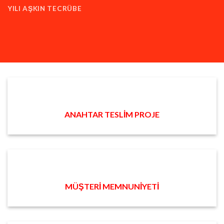
YILI AŞKIN TECRÜBE
ANAHTAR TESLİM PROJE
MÜŞTERİ MEMNUNİYETİ