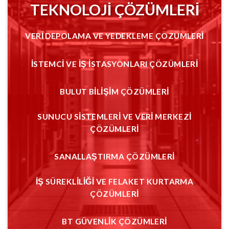
TEKNOLOJİ ÇÖZÜMLERİ
VERİ DEPOLAMA VE YEDEKLEME ÇÖZÜMLERİ
İSTEMCİ VE İŞ İSTASYONLARI ÇÖZÜMLERİ
BULUT BİLİŞİM ÇÖZÜMLERİ
SUNUCU SİSTEMLERİ VE VERİ MERKEZİ
ÇÖZÜMLERİ
SANALLAŞTIRMA ÇÖZÜMLERİ
İŞ SÜREKLİLİĞİ VE FELAKET KURTARMA
ÇÖZÜMLERİ
BT GÜVENLİK ÇÖZÜMLERİ