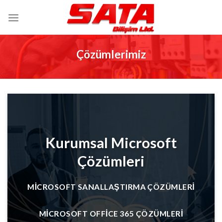
İçeriğe
atla
Çözümlerimiz
Kurumsal Microsoft
Çözümleri
MICROSOFT SANALLAŞTIRMA ÇÖZÜMLERI
MICROSOFT OFFICE 365 ÇÖZÜMLERI