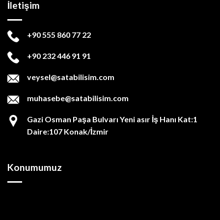
İletişim
+90 555 860 77 22
+90 232 446 91 91
veysel@satabilisim.com
muhasebe@satabilisim.com
Gazi Osman Paşa Bulvarı Yeni asır İş Hanı Kat:1
Daire:107 Konak/İzmir
Konumumuz